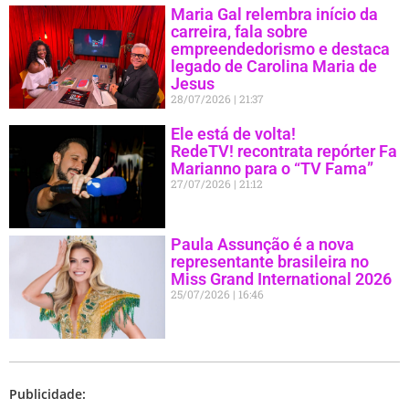
Maria Gal relembra início da
carreira, fala sobre
empreendedorismo e destaca
legado de Carolina Maria de
Jesus
28/07/2026
21:37
Ele está de volta!
RedeTV! recontrata repórter Fa
Marianno para o “TV Fama”
27/07/2026
21:12
Paula Assunção é a nova
representante brasileira no
Miss Grand International 2026
25/07/2026
16:46
Publicidade: