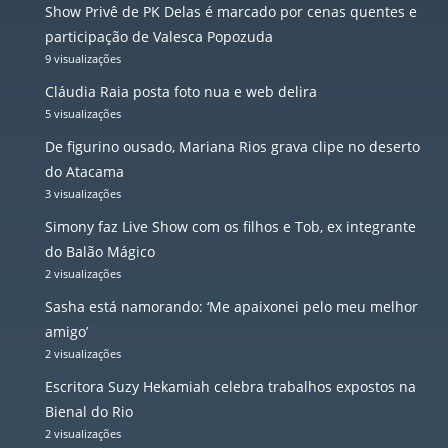
Show Privê de PK Delas é marcado por cenas quentes e
participação de Valesca Popozuda
9 visualizações
Cláudia Raia posta foto nua e web delira
5 visualizações
De figurino ousado, Mariana Rios grava clipe no deserto
do Atacama
3 visualizações
Simony faz Live Show com os filhos e Tob, ex integrante
do Balão Mágico
2 visualizações
Sasha está namorando: ‘Me apaixonei pelo meu melhor
amigo’
2 visualizações
Escritora Suzy Hekamiah celebra trabalhos expostos na
Bienal do Rio
2 visualizações