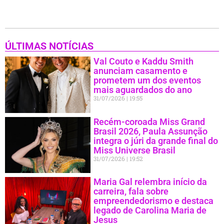
ÚLTIMAS NOTÍCIAS
Val Couto e Kaddu Smith
anunciam casamento e
prometem um dos eventos
mais aguardados do ano
31/07/2026
19:55
Recém-coroada Miss Grand
Brasil 2026, Paula Assunção
integra o júri da grande final do
Miss Universe Brasil
31/07/2026
19:52
Maria Gal relembra início da
carreira, fala sobre
empreendedorismo e destaca
legado de Carolina Maria de
Jesus