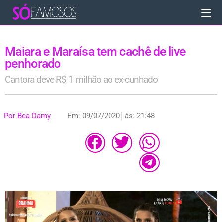
Maiara e Maraísa tem cachê de live
penhorado
Cantora deve R$ 1 milhão ao ex-cunhado
Por
Bea Damy
Em:
09/07/2020
às:
21:48