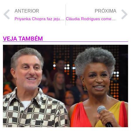
ANTERIOR
PRÓXIMA
Priyanka Chopra faz jejum e se declara para Nick Jonas: ‘Meu tudo’
Cláudia Rodrigues comemora ao receber alta do hospital
VEJA TAMBÉM