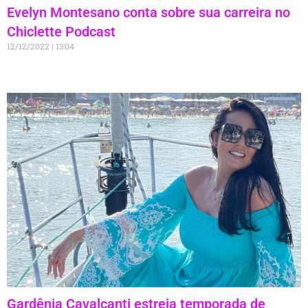
Evelyn Montesano conta sobre sua carreira no
Chiclette Podcast
12/12/2022
13:04
Gardênia Cavalcanti estreia temporada de