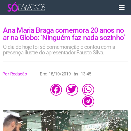
Ana Maria Braga comemora 20 anos no
ar na Globo: ‘Ninguém faz nada sozinho’
O dia de hoje foi só comemoração e contou com a
presença ilustre do apresentador Fausto Silva.
Por
Redação
Em:
18/10/2019
às:
13:45