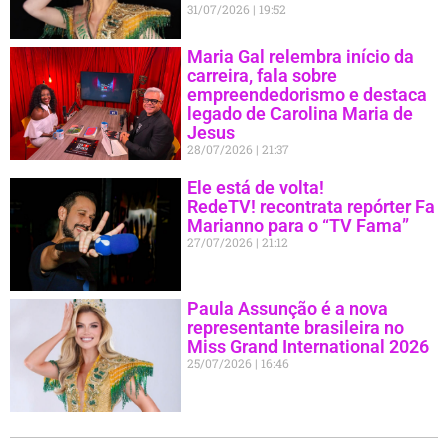
31/07/2026
19:52
Maria Gal relembra início da
carreira, fala sobre
empreendedorismo e destaca
legado de Carolina Maria de
Jesus
28/07/2026
21:37
Ele está de volta!
RedeTV! recontrata repórter Fa
Marianno para o “TV Fama”
27/07/2026
21:12
Paula Assunção é a nova
representante brasileira no
Miss Grand International 2026
25/07/2026
16:46