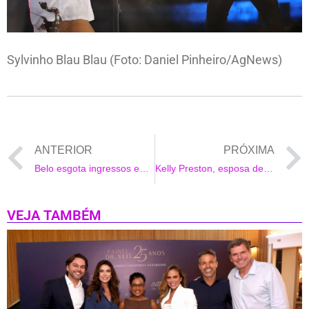
Sylvinho Blau Blau (Foto: Daniel Pinheiro/AgNews)
ANTERIOR
PRÓXIMA
Belo esgota ingressos em show Drive-in
Kelly Preston, esposa de John Travolta morreu de câncer de mama
VEJA TAMBÉM