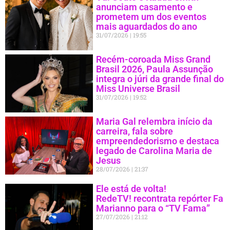
anunciam casamento e
prometem um dos eventos
mais aguardados do ano
31/07/2026
19:55
Recém-coroada Miss Grand
Brasil 2026, Paula Assunção
integra o júri da grande final do
Miss Universe Brasil
31/07/2026
19:52
Maria Gal relembra início da
carreira, fala sobre
empreendedorismo e destaca
legado de Carolina Maria de
Jesus
28/07/2026
21:37
Ele está de volta!
RedeTV! recontrata repórter Fa
Marianno para o “TV Fama”
27/07/2026
21:12