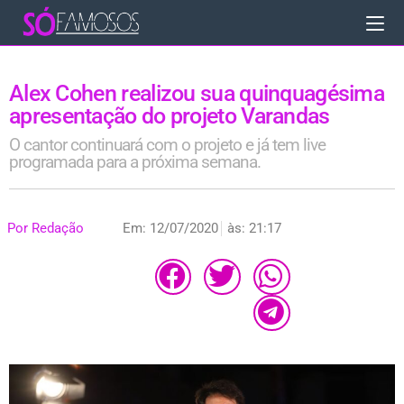
Alex Cohen realizou sua quinquagésima
apresentação do projeto Varandas
O cantor continuará com o projeto e já tem live
programada para a próxima semana.
Por
Redação
Em:
12/07/2020
às:
21:17