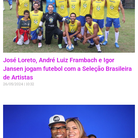
José Loreto, André Luiz Frambach e Igor
Jansen jogam futebol com a Seleção Brasileira
de Artistas
26/05/2024
10:32