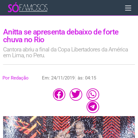
Anitta se apresenta debaixo de forte
chuva no Rio
Cantora abriu a final da Copa Libertadores da América
em Lima, no Peru.
Por
Redação
Em:
24/11/2019
às:
04:15