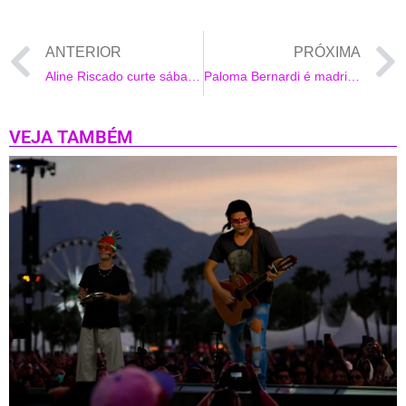
ANTERIOR
PRÓXIMA
Aline Riscado curte sábado de sol na praia
Paloma Bernardi é madrinha do Cruzeiro WS OnBoard de Wesley Safadão
VEJA TAMBÉM