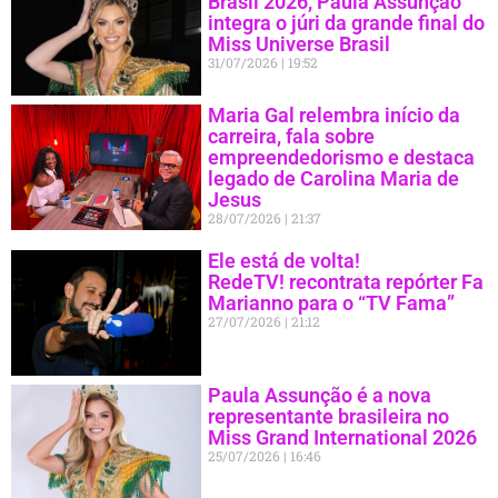
Brasil 2026, Paula Assunção
integra o júri da grande final do
Miss Universe Brasil
31/07/2026
19:52
Maria Gal relembra início da
carreira, fala sobre
empreendedorismo e destaca
legado de Carolina Maria de
Jesus
28/07/2026
21:37
Ele está de volta!
RedeTV! recontrata repórter Fa
Marianno para o “TV Fama”
27/07/2026
21:12
Paula Assunção é a nova
representante brasileira no
Miss Grand International 2026
25/07/2026
16:46