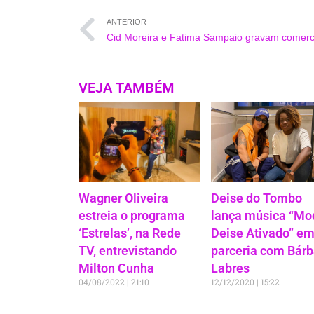
ANTERIOR
VEJA TAMBÉM
Wagner Oliveira
Deise do Tombo
estreia o programa
lança música “Mo
‘Estrelas’, na Rede
Deise Ativado” e
TV, entrevistando
parceria com Bárb
Milton Cunha
Labres
04/08/2022
21:10
12/12/2020
15:22