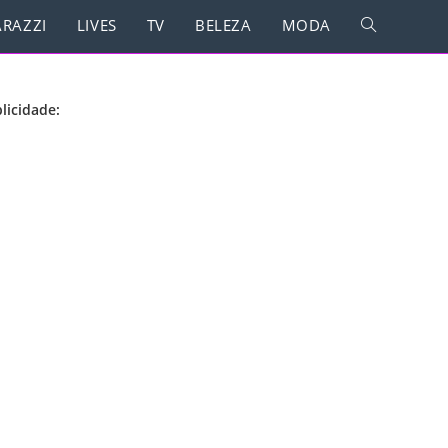
RAZZI
LIVES
TV
BELEZA
MODA
licidade: