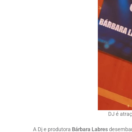
DJ é atra
A Dj e produtora
Bárbara Labres
desembarc