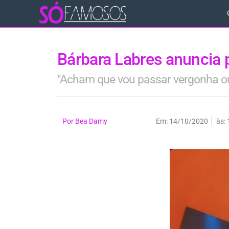
Bárbara Labres anuncia 
"Acham que vou passar vergonha 
Por
Bea Damy
Em:
14/10/2020
às: