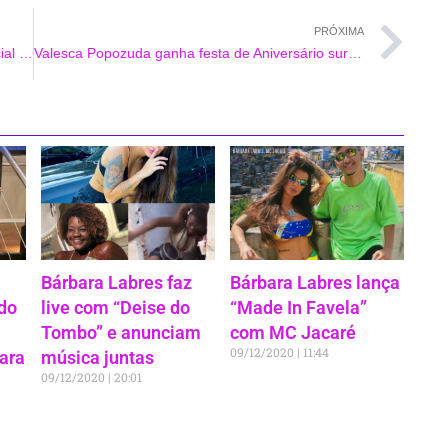
PRÓXIMA
Cid Moreira e Fatima Sampaio gravam comercial juntos pela primeira vez
Valesca Popozuda ganha festa de Aniversário surpresa
Bárbara Labres faz
Bárbara Labres lança
do
live com “Deise do
“Made In Favela”
m
Tombo” e anunciam
com MC Jacaré
09/12/2020
11:44
ara
música juntas
09/12/2020
20:01