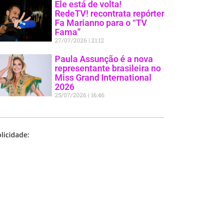
Ele está de volta!
RedeTV! recontrata repórter
Fa Marianno para o “TV
Fama”
27/07/2026
21:12
Paula Assunção é a nova
representante brasileira no
Miss Grand International
2026
25/07/2026
16:46
licidade: