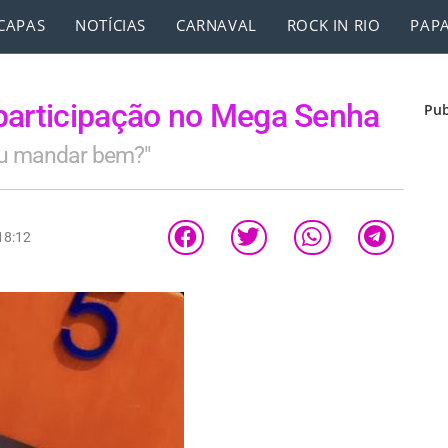
CAPAS
NOTÍCIAS
CARNAVAL
ROCK IN RIO
PAPA
participação no Mega Senha
Pub
ou mandar bem?"
18:12