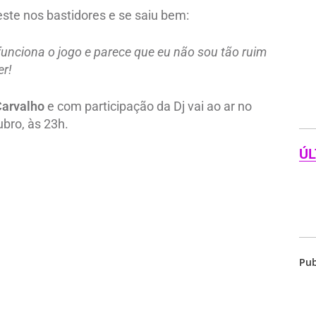
ste nos bastidores e se saiu bem:
funciona o jogo e parece que eu não sou tão ruim
er!
Carvalho
e com participação da Dj vai ao ar no
bro, às 23h.
ÚL
Pub