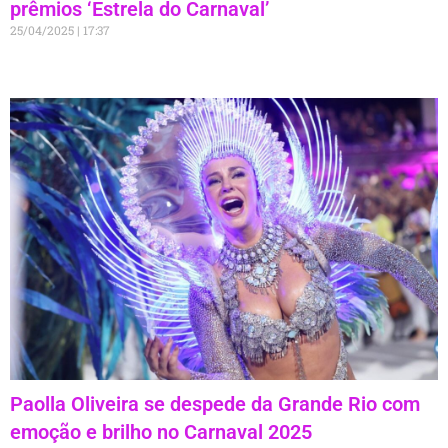
prêmios ‘Estrela do Carnaval’
25/04/2025
17:37
Paolla Oliveira se despede da Grande Rio com
emoção e brilho no Carnaval 2025