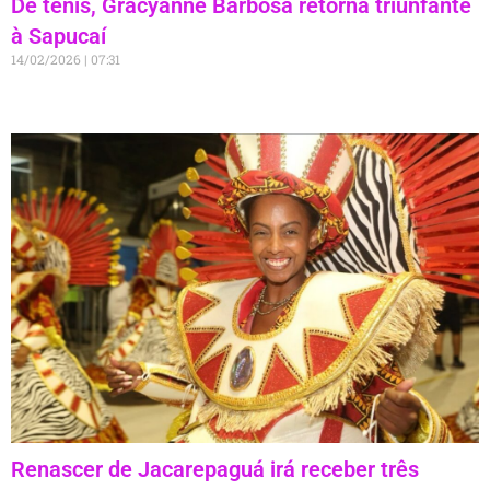
De tênis, Gracyanne Barbosa retorna triunfante
à Sapucaí
14/02/2026
07:31
Renascer de Jacarepaguá irá receber três