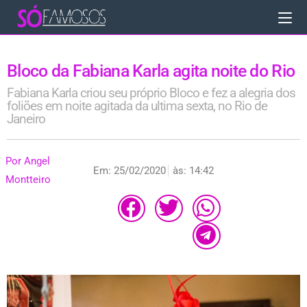
Bloco da Fabiana Karla agita noite do Rio
Fabiana Karla criou seu próprio Bloco e fez a alegria dos
foliões em noite agitada da ultima sexta, no Rio de
Janeiro
Por
Angel
Em:
25/02/2020
às:
14:42
Montteiro