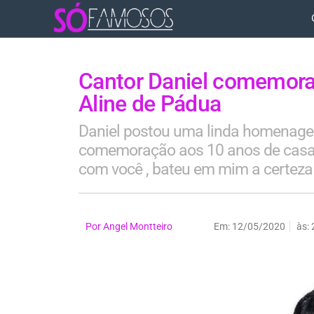
Cantor Daniel comemor
Aline de Pádua
Daniel postou uma linda homenage
comemoração aos 10 anos de casa
com você , bateu em mim a certeza 
Por
Angel Montteiro
Em:
12/05/2020
às: