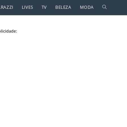
RAZZI
LIVES
TV
BELEZA
MODA
licidade: