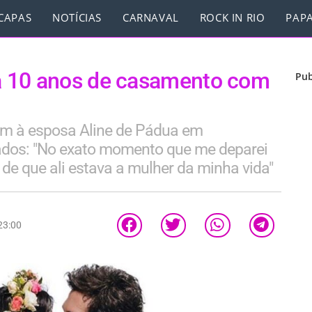
CAPAS
NOTÍCIAS
CARNAVAL
ROCK IN RIO
PAPA
a 10 anos de casamento com
Pub
m à esposa Aline de Pádua em
dos: "No exato momento que me deparei
de que ali estava a mulher da minha vida"
23:00