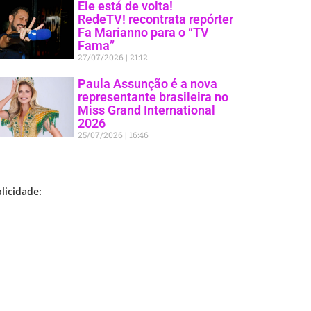
Ele está de volta!
RedeTV! recontrata repórter
Fa Marianno para o “TV
Fama”
27/07/2026
21:12
Paula Assunção é a nova
representante brasileira no
Miss Grand International
2026
25/07/2026
16:46
licidade: