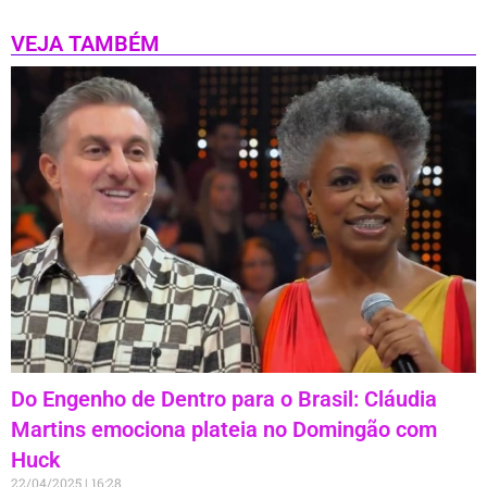
VEJA TAMBÉM
Do Engenho de Dentro para o Brasil: Cláudia
Martins emociona plateia no Domingão com
Huck
22/04/2025
16:28