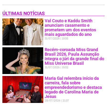
ÚLTIMAS NOTÍCIAS
Val Couto e Kaddu Smith
anunciam casamento e
prometem um dos eventos
mais aguardados do ano
31/07/2026
19:55
Recém-coroada Miss Grand
Brasil 2026, Paula Assunção
integra o júri da grande final do
Miss Universe Brasil
31/07/2026
19:52
Maria Gal relembra início da
carreira, fala sobre
empreendedorismo e destaca
legado de Carolina Maria de
Jesus
28/07/2026
21:37