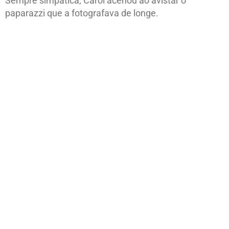
Sempre simpática, Carol acenou ao avistar o
paparazzi que a fotografava de longe.