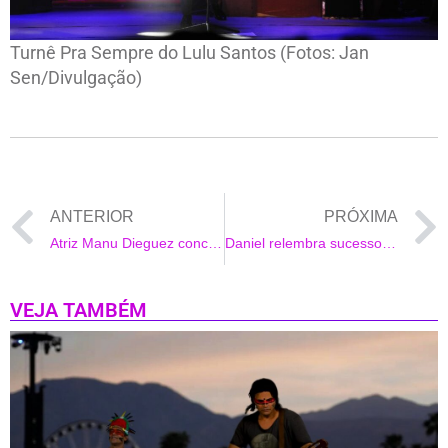
Turnê Pra Sempre do Lulu Santos (Fotos: Jan
Sen/Divulgação)
ANTERIOR
PRÓXIMA
Atriz Manu Dieguez concorre hoje na final do “Projeto Barbie – O Novo Elemento Zyn”
Daniel relembra sucessos no show Versões de Mim
VEJA TAMBÉM