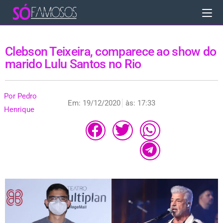
Clebson Teixeira, comparece ao show do
marido Lulu Santos no Rio
Por
Pedro
Em:
19/12/2020
às:
17:33
Henrique