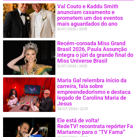
Val Couto e Kaddu Smith
anunciam casamento e
prometem um dos eventos
mais aguardados do ano
31/07/2026
19:55
Recém-coroada Miss Grand
Brasil 2026, Paula Assunção
integra o júri da grande final do
Miss Universe Brasil
31/07/2026
19:52
Maria Gal relembra início da
carreira, fala sobre
empreendedorismo e destaca
legado de Carolina Maria de
Jesus
28/07/2026
21:37
Ele está de volta!
RedeTV! recontrata repórter Fa
Marianno para o “TV Fama”
27/07/2026
21:12