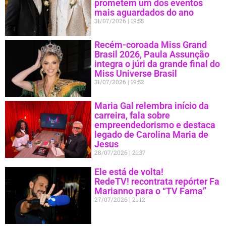
prometem um dos eventos
mais aguardados do ano
31/07/2026
19:55
Recém-coroada Miss Grand
Brasil 2026, Paula Assunção
integra o júri da grande final do
Miss Universe Brasil
31/07/2026
19:52
Maria Gal relembra início da
carreira, fala sobre
empreendedorismo e destaca
legado de Carolina Maria de
Jesus
28/07/2026
21:37
Ele está de volta!
RedeTV! recontrata repórter Fa
Marianno para o “TV Fama”
27/07/2026
21:12