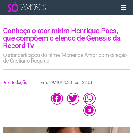
Conheça o ator mirim Henrique Paes,
que compõem o elenco de Genesis da
Record Tv
O ator participou do filme 'Morrer de Amor' com direção
de Cristiano Requião.
Por
Redação
Em:
29/10/2020
às:
22:01