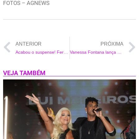
FOTOS – AGNEWS
ANTERIOR
PRÓXIMA
Acabou o suspense! Fernanda Comora estreia no ‘Balanço Geral Especial de Sábado’ na Thathi Record TV
Vanessa Fontana lança Recital De Poesia
VEJA TAMBÉM