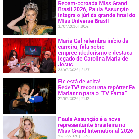
Recém-coroada Miss Grand
Brasil 2026, Paula Assunção
integra o júri da grande final do
Miss Universe Brasil
31/07/2026
19:52
Maria Gal relembra início da
carreira, fala sobre
empreendedorismo e destaca
legado de Carolina Maria de
Jesus
28/07/2026
21:37
Ele está de volta!
RedeTV! recontrata repórter Fa
Marianno para o “TV Fama”
27/07/2026
21:12
Paula Assunção é a nova
representante brasileira no
Miss Grand International 2026
25/07/2026
16:46