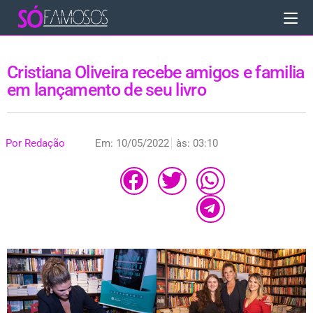
Cristiana Oliveira recebe amigos e familia
em lançamento de seu livro
Por
Redação
Em:
10/05/2022
às:
03:10