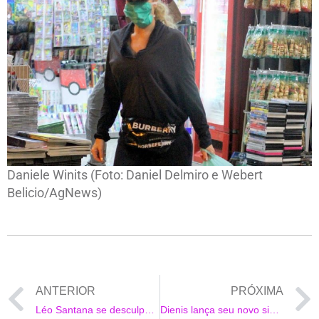
Daniele Winits (Foto: Daniel Delmiro e Webert
Belicio/AgNews)
ANTERIOR
PRÓXIMA
Léo Santana se desculpa e esclarece mal entendido sobre doação de cestas básicas
Dienis lança seu novo single ‘Por Si Decides Quedarte’ com Fanny Lu, a diva do Pop Latino