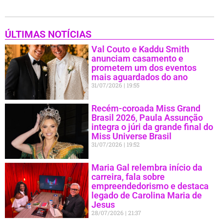
ÚLTIMAS NOTÍCIAS
Val Couto e Kaddu Smith
anunciam casamento e
prometem um dos eventos
mais aguardados do ano
31/07/2026
19:55
Recém-coroada Miss Grand
Brasil 2026, Paula Assunção
integra o júri da grande final do
Miss Universe Brasil
31/07/2026
19:52
Maria Gal relembra início da
carreira, fala sobre
empreendedorismo e destaca
legado de Carolina Maria de
Jesus
28/07/2026
21:37