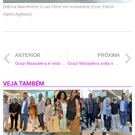
Débora Nascimento e Luiz Perez em restaurante (Foto: Edson
Aipim/AgNews)
ANTERIOR
PRÓXIMA
Grazi Massafera é vista saindo de casa para gravar a novela
Grazi Massafera solta o biquíni ao pegar sol no Rio
VEJA TAMBÉM