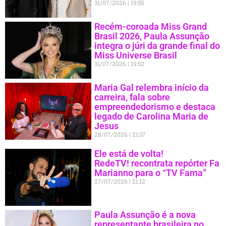
31/07/2026
19:55
Recém-coroada Miss Grand
Brasil 2026, Paula Assunção
integra o júri da grande final do
Miss Universe Brasil
31/07/2026
19:52
Maria Gal relembra início da
carreira, fala sobre
empreendedorismo e destaca
legado de Carolina Maria de
Jesus
28/07/2026
21:37
Ele está de volta!
RedeTV! recontrata repórter Fa
Marianno para o “TV Fama”
27/07/2026
21:12
Paula Assunção é a nova
representante brasileira no