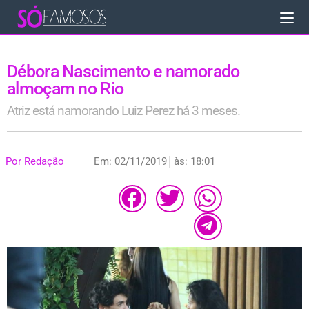
Débora Nascimento e namorado
almoçam no Rio
Atriz está namorando Luiz Perez há 3 meses.
Por
Redação
Em:
02/11/2019
às:
18:01