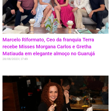
Marcelo Riformato, Ceo da franquia Terra
recebe Misses Morgana Carlos e Gretha
Matiauda em elegante almoço no Guarujá
28/08/2023
17:49