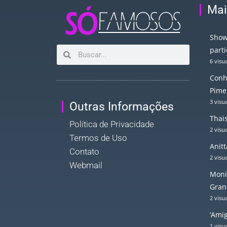
Mai
Show
part
6 visu
Conh
Pime
3 visu
Outras Informações
Thais
Política de Privacidade
2 visu
Termos de Uso
Anitt
Contato
2 visu
Webmail
Moni
Gran
2 visu
‘Ami
1 visu