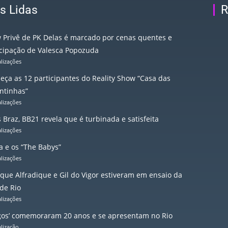
s Lidas
R
 Privê de PK Delas é marcado por cenas quentes e
icipação de Valesca Popozuda
alizações
eça as 12 participantes do Reality Show “Casa das
ntinhas”
alizações
 Braz, BB21 revela que é turbinada e satisfeita
alizações
a e os “The Babys”
alizações
que Alfradique e Gil do Vigor estiveram em ensaio da
de Rio
alizações
gos’ comemoraram 20 anos e se apresentam no Rio
alização