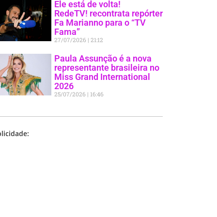
Ele está de volta!
RedeTV! recontrata repórter
Fa Marianno para o “TV
Fama”
27/07/2026
21:12
Paula Assunção é a nova
representante brasileira no
Miss Grand International
2026
25/07/2026
16:46
licidade: