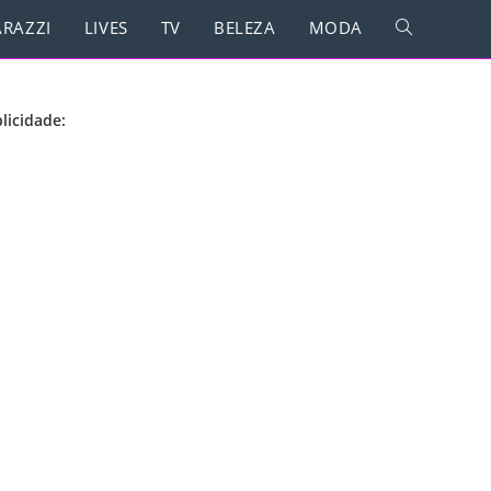
RAZZI
LIVES
TV
BELEZA
MODA
licidade: