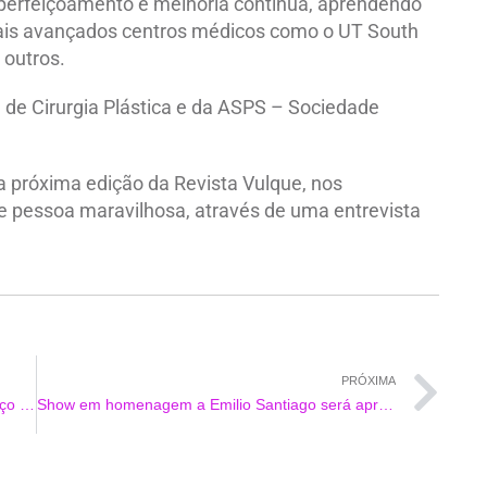
perfeiçoamento e melhoria contínua, aprendendo
ais avançados centros médicos como o UT South
 outros.
de Cirurgia Plástica e da ASPS – Sociedade
da próxima edição da Revista Vulque, nos
e pessoa maravilhosa, através de uma entrevista
PRÓXIMA
Ator e Empresário Ronan Horta inaugura espaço cultural em Lisboa e estreia em novela portuguesa
Show em homenagem a Emilio Santiago será apresentado pela 1ª vez no ano em que completa 10 anos de sua morte