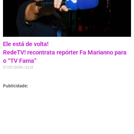
Ele está de volta!
RedeTV! recontrata repórter Fa Marianno para
o “TV Fama”
27/07/2026
21:12
Publicidade: