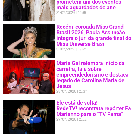
prometem um dos eventos
mais aguardados do ano
31/07/2026
19:55
Recém-coroada Miss Grand
Brasil 2026, Paula Assunção
integra o júri da grande final do
Miss Universe Brasil
31/07/2026
19:52
Maria Gal relembra início da
carreira, fala sobre
empreendedorismo e destaca
legado de Carolina Maria de
Jesus
28/07/2026
21:37
Ele está de volta!
RedeTV! recontrata repórter Fa
Marianno para o “TV Fama”
27/07/2026
21:12