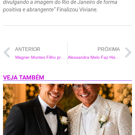
divulgando a imagem do Rio de Janeiro de forma
positiva e abrangente”
Finalizou Viviane.
ANTERIOR
PRÓXIMA
Wagner Montes Filho prestigia a inauguração das Óticas do Bem em Alcântara na cidade de São Gonçalo – RJ
Alessandra Melo Faz História ao Ser a Primeira Mulher a Nadar 60 km de Salvador a Morro de São Paulo
VEJA TAMBÉM