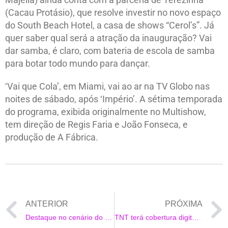
(Cacau Protásio), que resolve investir no novo espaço
do South Beach Hotel, a casa de shows “Cerol’s”. Já
quer saber qual será a atração da inauguração? Vai
dar samba, é claro, com bateria de escola de samba
para botar todo mundo para dançar.
‘Vai que Cola’, em Miami, vai ao ar na TV Globo nas
noites de sábado, após ‘Império’. A sétima temporada
do programa, exibida originalmente no Multishow,
tem direção de Regis Faria e João Fonseca, e
produção de A Fábrica.
ANTERIOR
PRÓXIMA
Destaque no cenário do funk, MC 2Jhow se inspira em polêmicas do seu início de sua carreira para lançar “Fofoqueiro”
TNT terá cobertura digital do Billboard Music Awards® 2021 com a presença de Any Gabrielly