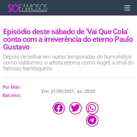
Episódio deste sábado de ‘Vai Que Cola’
conta com a irreverência do eterno Paulo
Gustavo
Depois de brilhar em outras temporadas do humorístico
como Valdomiro, o artista retorna como Angel, a irmã do
famoso trambiqueiro
Por
Mari
Em:
21/05/2021
às:
20:02
Barcelos