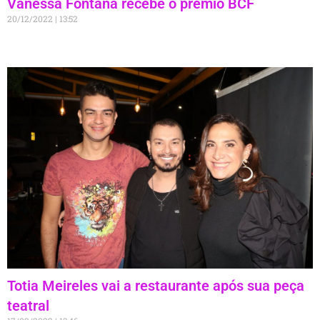
Vanessa Fontana recebe o premio BCF
20/12/2022
13:52
Totia Meireles vai a restaurante após sua peça
teatral