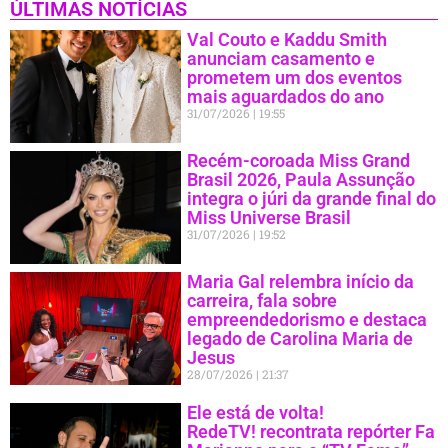
ÚLTIMAS NOTÍCIAS
Val Couto e Kaddu Smith
anunciam casamento e
prometem um dos eventos
mais aguardados do ano
31/07/2026
19:55
Recém-coroada Miss Grand
Brasil 2026, Paula Assunção
integra o júri da grande final do
Miss Universe Brasil
31/07/2026
19:52
Maria Gal relembra início da
carreira, fala sobre
empreendedorismo e destaca
legado de Carolina Maria de
Jesus
28/07/2026
21:37
Ele está de volta!
RedeTV! recontrata repórter Fa