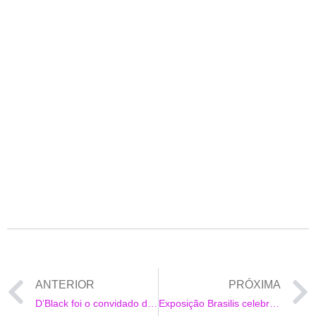
ANTERIOR
PRÓXIMA
D’Black foi o convidado de estreia do Podcast Ativamente
Exposição Brasilis celebra a arte brasileira e promove encontros entre cultura, moda e design no MGallery Santa Teresa