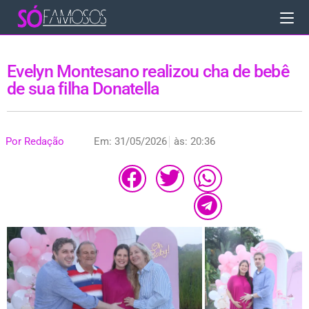
Evelyn Montesano realizou cha de bebê
de sua filha Donatella
Por
Redação
Em:
31/05/2026
às:
20:36