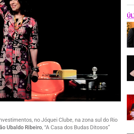
ÚL
nvestimentos, no Jóquei Clube, na zona sul do Rio
ão Ubaldo Ribeiro
, “A Casa dos Budas Ditosos”