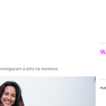
ÚL
stigiaram a atriz na reestreia.
Pub