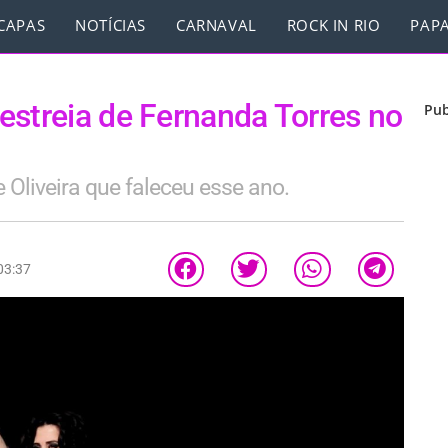
CAPAS
NOTÍCIAS
CARNAVAL
ROCK IN RIO
PAPA
estreia de Fernanda Torres no
Pub
 Oliveira que faleceu esse ano.
03:37