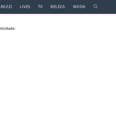
RAZZI
LIVES
TV
BELEZA
MODA
licidade: