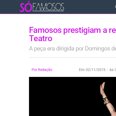
Famosos prestigiam a re
Teatro
A peça era dirigida por Domingos de
Por
Redação
Em:
02/11/2019
às: