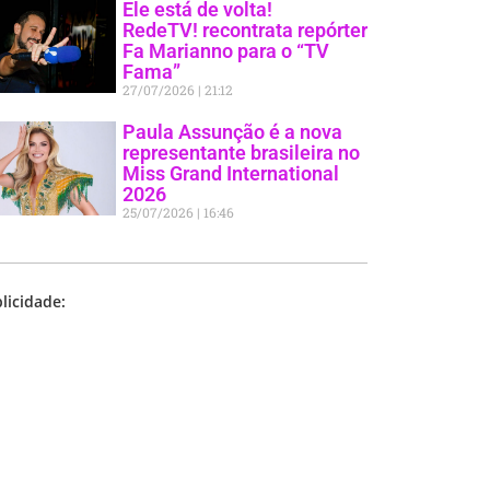
Ele está de volta!
RedeTV! recontrata repórter
Fa Marianno para o “TV
Fama”
27/07/2026
21:12
Paula Assunção é a nova
representante brasileira no
Miss Grand International
2026
25/07/2026
16:46
licidade: