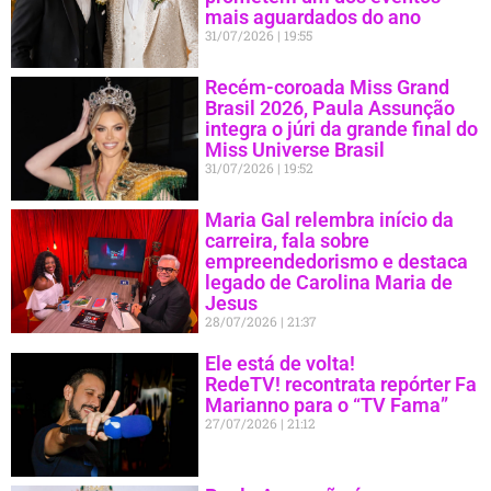
mais aguardados do ano
31/07/2026
19:55
Recém-coroada Miss Grand
Brasil 2026, Paula Assunção
integra o júri da grande final do
Miss Universe Brasil
31/07/2026
19:52
Maria Gal relembra início da
carreira, fala sobre
empreendedorismo e destaca
legado de Carolina Maria de
Jesus
28/07/2026
21:37
Ele está de volta!
RedeTV! recontrata repórter Fa
Marianno para o “TV Fama”
27/07/2026
21:12