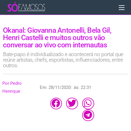
Okanal: Giovanna Antonelli, Bela Gil,
Henri Castelli e muitos outros vão
conversar ao vivo com internautas
Bate-papo é individualizado e acontecerá no portal que
reúne artistas, chefs, esportistas, influenciadores, entre
outros.
Por
Pedro
Em:
28/11/2020
às:
22:31
Henrique