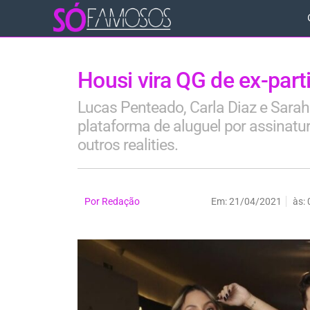
Housi vira QG de ex-part
Lucas Penteado, Carla Diaz e Sara
plataforma de aluguel por assinatu
outros realities.
Por
Redação
Em:
21/04/2021
às: