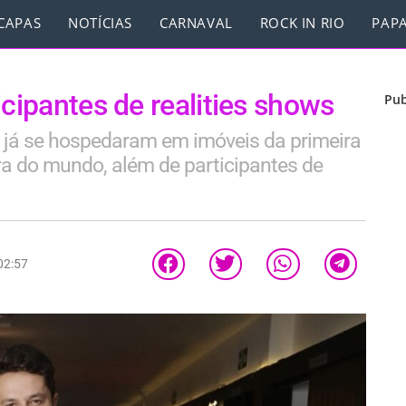
CAPAS
NOTÍCIAS
CARNAVAL
ROCK IN RIO
PAPA
icipantes de realities shows
Pub
h já se hospedaram em imóveis da primeira
ra do mundo, além de participantes de
02:57