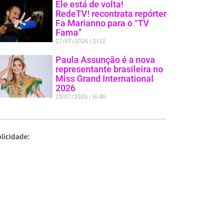
Ele está de volta!
RedeTV! recontrata repórter
Fa Marianno para o “TV
Fama”
27/07/2026
21:12
Paula Assunção é a nova
representante brasileira no
Miss Grand International
2026
25/07/2026
16:46
licidade: