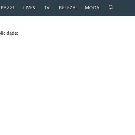
RAZZI
LIVES
TV
BELEZA
MODA
licidade: