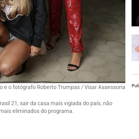
Pub
o e o fotógrafo Roberto Trumpas / Visar Assessoria
asil 21, sair da casa mais vigiada do país, não
demais eliminados do programa.