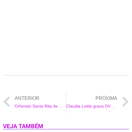
ANTERIOR
PRÓXIMA
Orfanato Santa Rita de Cassia comemorou 90 anos de vida
Claudia Leitte grava DVD com Juliette e Lucy Alves
VEJA TAMBÉM