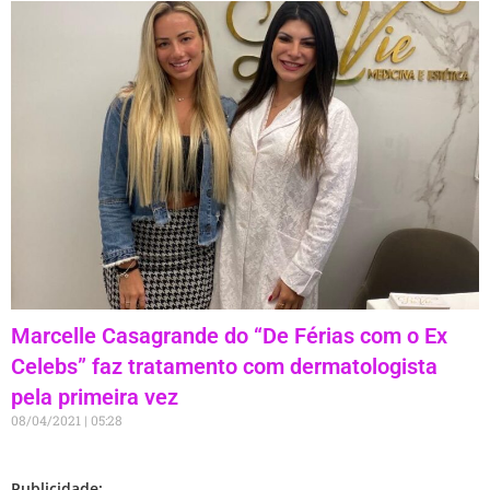
Marcelle Casagrande do “De Férias com o Ex
Celebs” faz tratamento com dermatologista
pela primeira vez
08/04/2021
05:28
Publicidade: