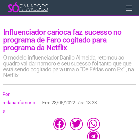
Influenciador carioca faz sucesso no
programa de Faro cogitado para
programa da Netflix
O modelo influenciador Danilo Almeida, retornou ao
quadro vai dar namoro e seu sucesso foi tanto que que
está sendo cogitado para uma o “De Férias com Ex” , na
Netflix.
Por
redacaofamoso
Em:
23/05/2022
às:
18:23
s