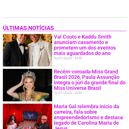
ÚLTIMAS NOTÍCIAS
Val Couto e Kaddu Smith
anunciam casamento e
prometem um dos eventos
mais aguardados do ano
31/07/2026
19:55
Recém-coroada Miss Grand
Brasil 2026, Paula Assunção
integra o júri da grande final do
Miss Universe Brasil
31/07/2026
19:52
Maria Gal relembra início da
carreira, fala sobre
empreendedorismo e destaca
legado de Carolina Maria de
Jesus