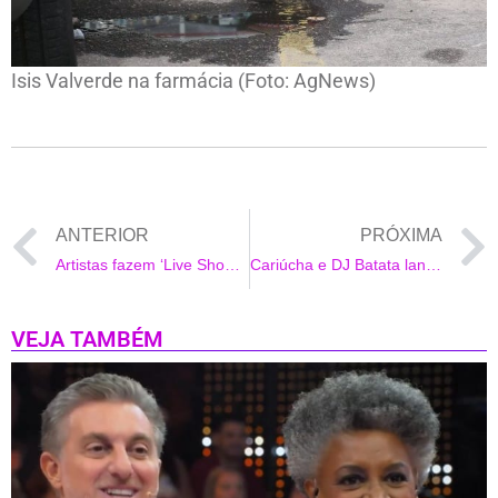
Isis Valverde na farmácia (Foto: AgNews)
ANTERIOR
PRÓXIMA
Artistas fazem ‘Live Show’ em época de quarentena
Cariúcha e DJ Batata lançam o hit “Mão Boba” com direito a Videoclipe
VEJA TAMBÉM