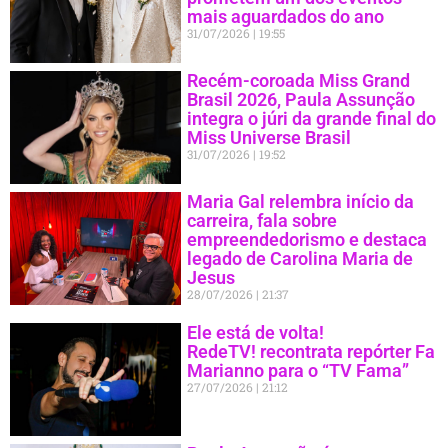
mais aguardados do ano
31/07/2026
19:55
Recém-coroada Miss Grand
Brasil 2026, Paula Assunção
integra o júri da grande final do
Miss Universe Brasil
31/07/2026
19:52
Maria Gal relembra início da
carreira, fala sobre
empreendedorismo e destaca
legado de Carolina Maria de
Jesus
28/07/2026
21:37
Ele está de volta!
RedeTV! recontrata repórter Fa
Marianno para o “TV Fama”
27/07/2026
21:12