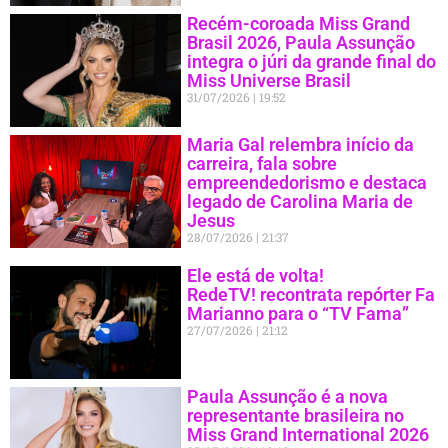
Recém-coroada Miss Grand
Brasil 2026, Paula Assunção
integra o júri da grande final do
Miss Universe Brasil
31/07/2026
19:52
Maria Gal relembra início da
carreira, fala sobre
empreendedorismo e destaca
legado de Carolina Maria de
Jesus
28/07/2026
21:37
Ele está de volta!
RedeTV! recontrata repórter Fa
Marianno para o “TV Fama”
27/07/2026
21:12
Paula Assunção é a nova
representante brasileira no
Miss Grand International 2026