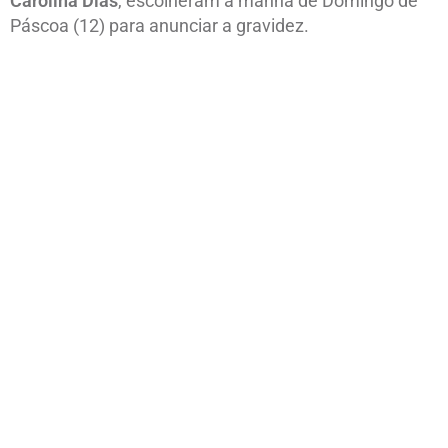
Carolina Dias
, escolheram a manhã de Domingo de
Páscoa (12) para anunciar a gravidez.