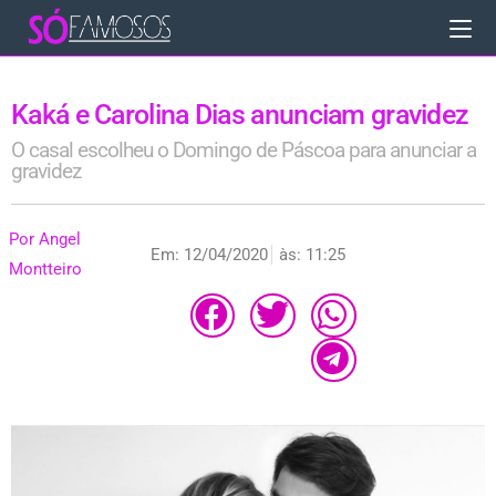
Kaká e Carolina Dias anunciam gravidez
O casal escolheu o Domingo de Páscoa para anunciar a
gravidez
Por
Angel
Em:
12/04/2020
às:
11:25
Montteiro