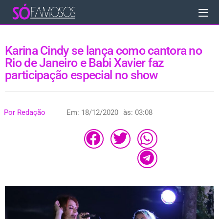
Karina Cindy se lança como cantora no
Rio de Janeiro e Babi Xavier faz
participação especial no show
Por
Redação
Em:
18/12/2020
às:
03:08