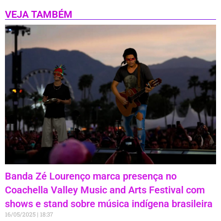
VEJA TAMBÉM
Banda Zé Lourenço marca presença no
Coachella Valley Music and Arts Festival com
shows e stand sobre música indígena brasileira
16/05/2025
18:37