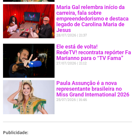
Maria Gal relembra início da
carreira, fala sobre
empreendedorismo e destaca
legado de Carolina Maria de
Jesus
28/07/2026
21:37
Ele está de volta!
RedeTV! recontrata repórter Fa
Marianno para o “TV Fama”
27/07/2026
21:12
Paula Assunção é a nova
representante brasileira no
Miss Grand International 2026
25/07/2026
16:46
Publicidade: