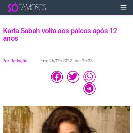
Karla Sabah volta aos palcos após 12
anos
Por
Redação
Em:
26/09/2022
às:
20:33