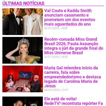
ÚLTIMAS NOTÍCIAS
Val Couto e Kaddu Smith
anunciam casamento e
prometem um dos eventos
mais aguardados do ano
31/07/2026
19:55
Recém-coroada Miss Grand
Brasil 2026, Paula Assunção
integra o júri da grande final do
Miss Universe Brasil
31/07/2026
19:52
Maria Gal relembra início da
carreira, fala sobre
empreendedorismo e destaca
legado de Carolina Maria de
Jesus
28/07/2026
21:37
Ele está de volta!
RedeTV! recontrata repórter Fa