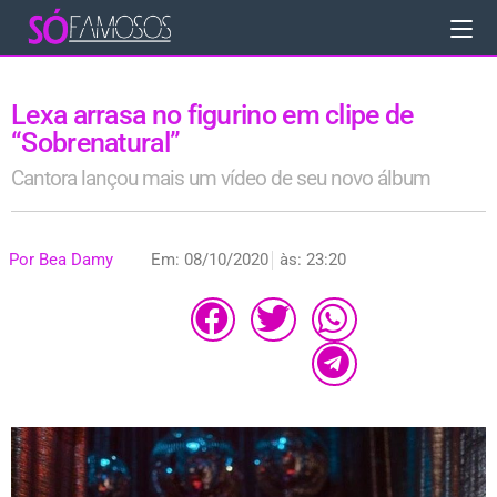
Lexa arrasa no figurino em clipe de
“Sobrenatural”
Cantora lançou mais um vídeo de seu novo álbum
Por
Bea Damy
Em:
08/10/2020
às:
23:20