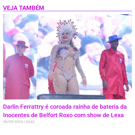
VEJA TAMBÉM
Darlin Ferrattry é coroada rainha de bateria da
Inocentes de Belfort Roxo com show de Lexa
06/09/2024
04:42