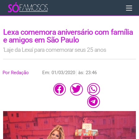
Lexa comemora aniversário com família
e amigos em São Paulo
'Laje da Lexa' para comemorar seus 25 anos
Por
Redação
Em:
01/03/2020
às:
23:46