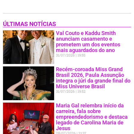
ÚLTIMAS NOTÍCIAS
Val Couto e Kaddu Smith
anunciam casamento e
prometem um dos eventos
mais aguardados do ano
31/07/2026
19:55
Recém-coroada Miss Grand
Brasil 2026, Paula Assunção
integra o júri da grande final do
Miss Universe Brasil
31/07/2026
19:52
Maria Gal relembra início da
carreira, fala sobre
empreendedorismo e destaca
legado de Carolina Maria de
Jesus
28/07/2026
21:37