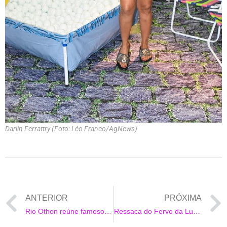
Darlin Ferrattry (Foto: Léo Franco/AgNews)
ANTERIOR
PRÓXIMA
Rio Othon reúne famosos na sua Feijoada de Carnaval
Ressaca do Fervo da Lud agita última noite de Carnaval no Rio