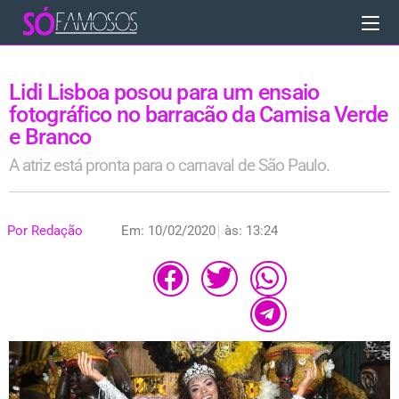
Lidi Lisboa posou para um ensaio
fotográfico no barracão da Camisa Verde
e Branco
A atriz está pronta para o carnaval de São Paulo.
Por
Redação
Em:
10/02/2020
às:
13:24