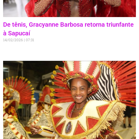
De tênis, Gracyanne Barbosa retorna triunfante
à Sapucaí
14/02/2026
07:31