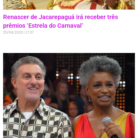
Renascer de Jacarepaguá irá receber três
prêmios ‘Estrela do Carnaval’
25/04/2025
17:37