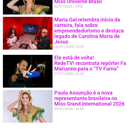
Miss Universe Brasil
31/07/2026
19:52
Maria Gal relembra início da
carreira, fala sobre
empreendedorismo e destaca
legado de Carolina Maria de
Jesus
28/07/2026
21:37
Ele está de volta!
RedeTV! recontrata repórter Fa
Marianno para o “TV Fama”
27/07/2026
21:12
Paula Assunção é a nova
representante brasileira no
Miss Grand International 2026
25/07/2026
16:46