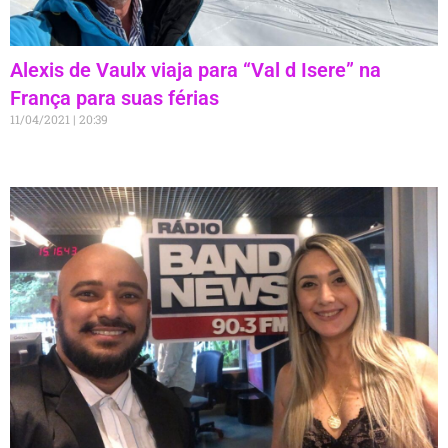
Alexis de Vaulx viaja para “Val d Isere” na
França para suas férias
11/04/2021
20:39