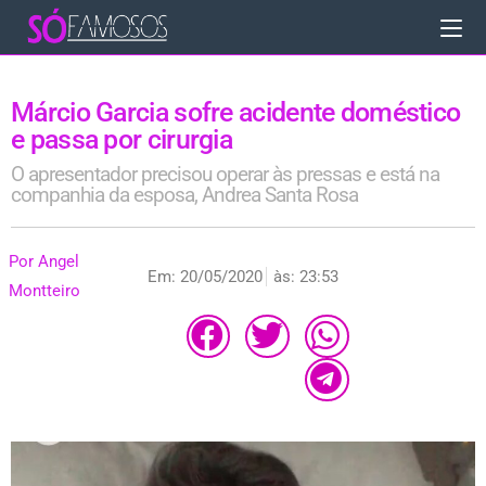
Márcio Garcia sofre acidente doméstico
e passa por cirurgia
O apresentador precisou operar às pressas e está na
companhia da esposa, Andrea Santa Rosa
Por
Angel
Em:
20/05/2020
às:
23:53
Montteiro