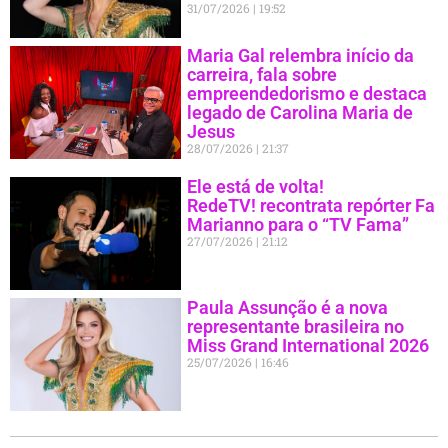
31/07/2026
19:52
Maria Gal relembra início da
carreira, fala sobre
empreendedorismo e destaca
legado de Carolina Maria de
Jesus
28/07/2026
21:37
Ele está de volta!
RedeTV! recontrata repórter Fa
Marianno para o “TV Fama”
27/07/2026
21:12
Paula Assunção é a nova
representante brasileira no
Miss Grand International 2026
25/07/2026
16:46