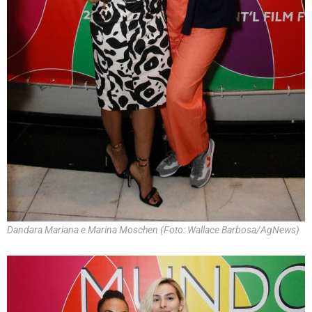
Dandara Mariana e Marina Moschen (Foto: Wallace Barbosa/AgNews)