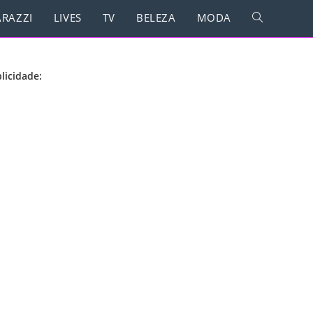
RAZZI
LIVES
TV
BELEZA
MODA
licidade: