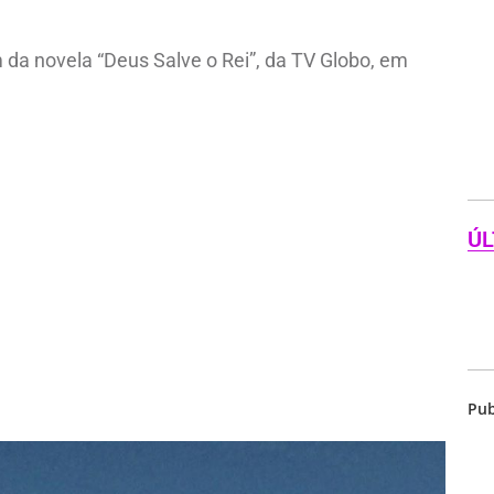
m da novela “Deus Salve o Rei”, da TV Globo, em
ÚL
Pub