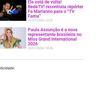
Ele está de volta!
RedeTV! recontrata repórter
Fa Marianno para o “TV
Fama”
27/07/2026
21:12
Paula Assunção é a nova
representante brasileira no
Miss Grand International
2026
25/07/2026
16:46
licidade: