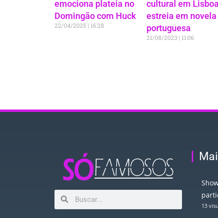
emociona plateia no
cultural em Lisboa
Domingão com Huck
estreia em novela
22/04/2025
16:28
portuguesa
21/08/2023
11:06
Mai
Show
part
13 vis