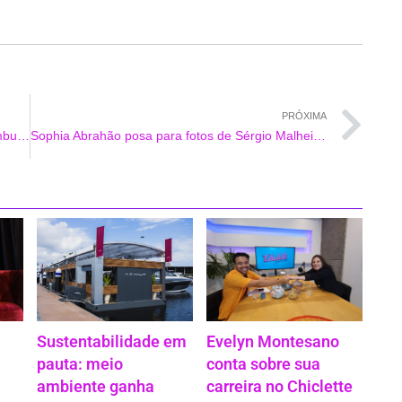
PRÓXIMA
Juju Salimeni chama atenção na web com bumbum gigante
Sophia Abrahão posa para fotos de Sérgio Malheiros
Sustentabilidade em
Evelyn Montesano
pauta: meio
conta sobre sua
ambiente ganha
carreira no Chiclette