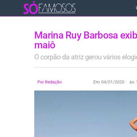
Marina Ruy Barbosa exib
maiô
O corpão da atriz gerou vários elog
Por
Redação
Em:
04/01/2020
às: