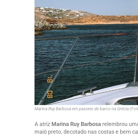
Marina Ruy Barbosa em passeio de barco na Grécia (Fo
A atriz
Marina Ruy Barbosa
relembrou uma 
maiô preto, decotado nas costas e bem c