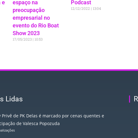
 e
espaço na
Podcast
12/12/2022
13:04
preocupação
empresarial no
evento do Rio Boat
Show 2023
17/05/2023
10:53
s Lidas
R
 Privê de PK Delas é marcado por cenas quentes e
icipação de Valesca Popozuda
ualizações