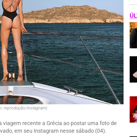
ÚL
to: reprodução/Instagram)
viagem recente a Grécia ao postar uma foto de
avado, em seu Instagram nesse sábado (04).