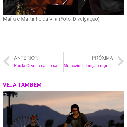
Maíra e Martinho da Vila (Foto: Divulgação)
ANTERIOR
PRÓXIMA
Paolla Oliveira cai no samba na final da Grande Rio
Mumuzinho lança a regravação da canção “Mapa do Tesouro”
VEJA TAMBÉM