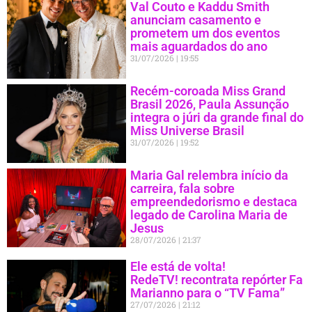
Val Couto e Kaddu Smith
anunciam casamento e
prometem um dos eventos
mais aguardados do ano
31/07/2026
19:55
Recém-coroada Miss Grand
Brasil 2026, Paula Assunção
integra o júri da grande final do
Miss Universe Brasil
31/07/2026
19:52
Maria Gal relembra início da
carreira, fala sobre
empreendedorismo e destaca
legado de Carolina Maria de
Jesus
28/07/2026
21:37
Ele está de volta!
RedeTV! recontrata repórter Fa
Marianno para o “TV Fama”
27/07/2026
21:12