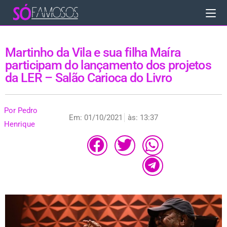
Martinho da Vila e sua filha Maíra
participam do lançamento dos projetos
da LER – Salão Carioca do Livro
Por
Pedro
Em:
01/10/2021
às:
13:37
Henrique