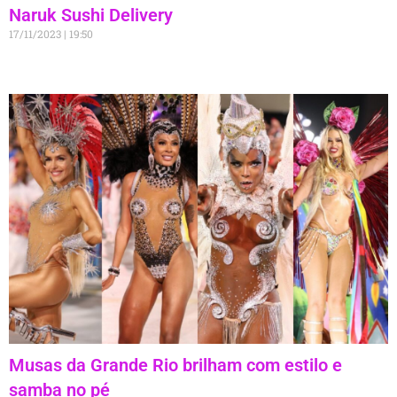
Naruk Sushi Delivery
17/11/2023
19:50
Musas da Grande Rio brilham com estilo e
samba no pé