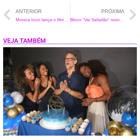
ANTERIOR
PRÓXIMA
Monica Iozzi lança o filme Mar Adentro na capital paulista
Bloco “Vai Safadão” reúne funk, axé e forró no carnaval do Rio de Janeiro
VEJA TAMBÉM