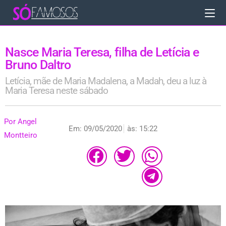
Nasce Maria Teresa, filha de Letícia e
Bruno Daltro
Letícia, mãe de Maria Madalena, a Madah, deu a luz à
Maria Teresa neste sábado
Por
Angel
Em:
09/05/2020
às:
15:22
Montteiro