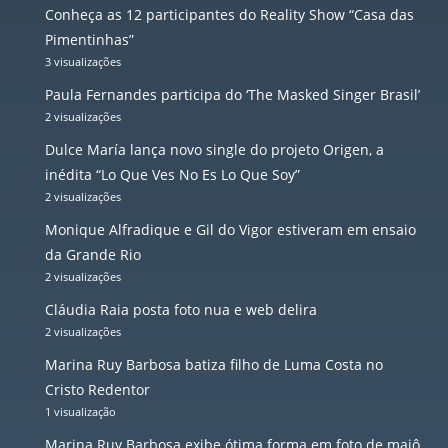
Conheça as 12 participantes do Reality Show “Casa das
Pimentinhas”
3 visualizações
Paula Fernandes participa do ‘The Masked Singer Brasil’
2 visualizações
Dulce María lança novo single do projeto Origen, a
inédita “Lo Que Ves No Es Lo Que Soy”
2 visualizações
Monique Alfradique e Gil do Vigor estiveram em ensaio
da Grande Rio
2 visualizações
Cláudia Raia posta foto nua e web delira
2 visualizações
Marina Ruy Barbosa batiza filho de Luma Costa no
Cristo Redentor
1 visualização
Marina Ruy Barbosa exibe ótima forma em foto de maiô