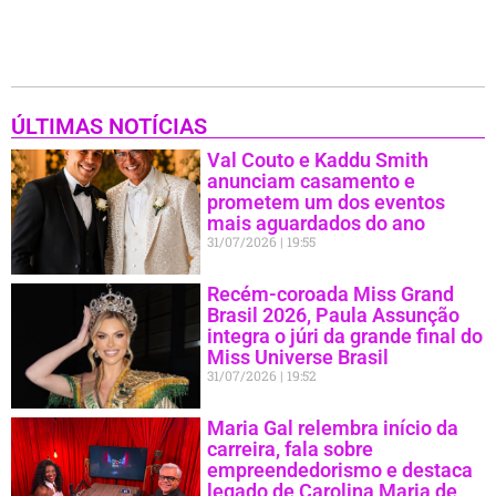
ÚLTIMAS NOTÍCIAS
Val Couto e Kaddu Smith
anunciam casamento e
prometem um dos eventos
mais aguardados do ano
31/07/2026
19:55
Recém-coroada Miss Grand
Brasil 2026, Paula Assunção
integra o júri da grande final do
Miss Universe Brasil
31/07/2026
19:52
Maria Gal relembra início da
carreira, fala sobre
empreendedorismo e destaca
legado de Carolina Maria de