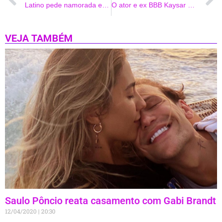
Latino pede namorada em casamento durante live show
O ator e ex BBB Kaysar Dadour comemora aniversário do seu pai George em família
VEJA TAMBÉM
Saulo Pôncio reata casamento com Gabi Brandt
12/04/2020
20:30