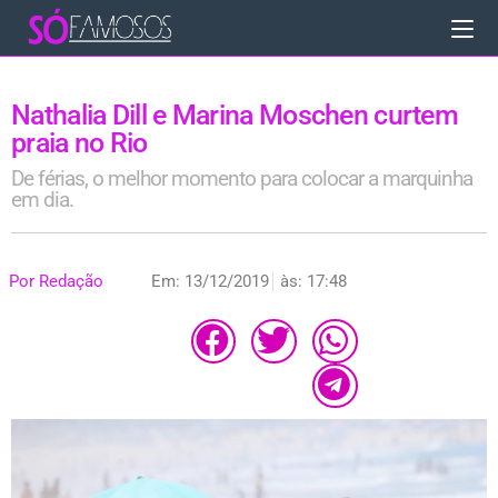
Nathalia Dill e Marina Moschen curtem
praia no Rio
De férias, o melhor momento para colocar a marquinha
em dia.
Por
Redação
Em:
13/12/2019
às:
17:48