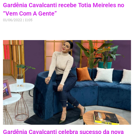
Gardênia Cavalcanti recebe Totia Meireles no
“Vem Com A Gente”
01/06/2022
11:05
Gardênia Cavalcanti celebra sucesso da nova