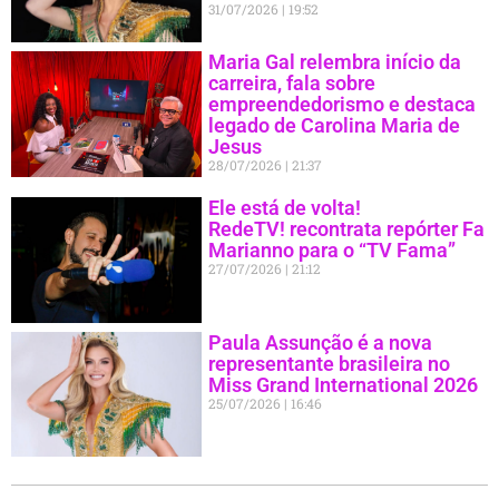
31/07/2026
19:52
Maria Gal relembra início da
carreira, fala sobre
empreendedorismo e destaca
legado de Carolina Maria de
Jesus
28/07/2026
21:37
Ele está de volta!
RedeTV! recontrata repórter Fa
Marianno para o “TV Fama”
27/07/2026
21:12
Paula Assunção é a nova
representante brasileira no
Miss Grand International 2026
25/07/2026
16:46