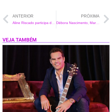
ANTERIOR
PRÓXIMA
Aline Riscado participa de ensaio da Vila Isabel no Rio
Débora Nascimento, Mariana Ximenes e Regiane Alves vão ao show de Norah Jones no Rio
VEJA TAMBÉM