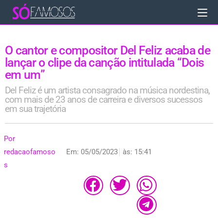
O cantor e compositor Del Feliz acaba de
lançar o clipe da canção intitulada “Dois
em um”
Del Feliz é um artista consagrado na música nordestina,
com mais de 23 anos de carreira e diversos sucessos
em sua trajetória
Por
redacaofamoso
Em:
05/05/2023
às:
15:41
s