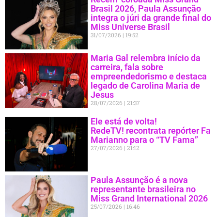
Brasil 2026, Paula Assunção
integra o júri da grande final do
Miss Universe Brasil
31/07/2026
19:52
Maria Gal relembra início da
carreira, fala sobre
empreendedorismo e destaca
legado de Carolina Maria de
Jesus
28/07/2026
21:37
Ele está de volta!
RedeTV! recontrata repórter Fa
Marianno para o “TV Fama”
27/07/2026
21:12
Paula Assunção é a nova
representante brasileira no
Miss Grand International 2026
25/07/2026
16:46