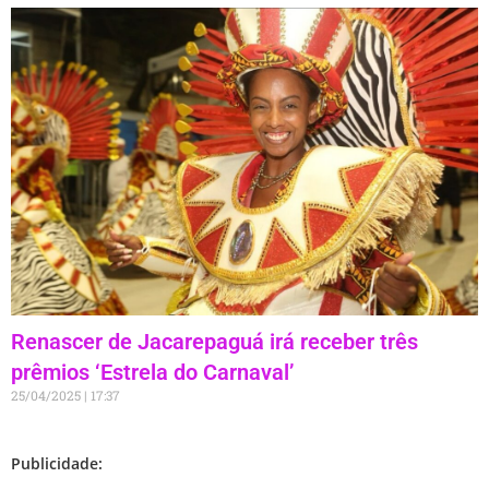
Renascer de Jacarepaguá irá receber três
prêmios ‘Estrela do Carnaval’
25/04/2025
17:37
Publicidade: