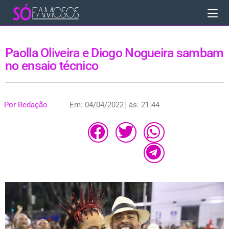
Paolla Oliveira e Diogo Nogueira sambam
no ensaio técnico
Por
Redação
Em:
04/04/2022
às:
21:44