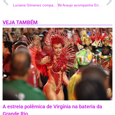
Luciana Gimenez comparece a ensaio da Vai-Vai
Bil Araujo acompanha Erika Schneider durante ensaio fotografico
VEJA TAMBÉM
A estreia polêmica de Virgínia na bateria da
Grande Rio