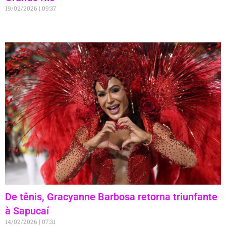
19/02/2026
09:37
De tênis, Gracyanne Barbosa retorna triunfante
à Sapucaí
14/02/2026
07:31