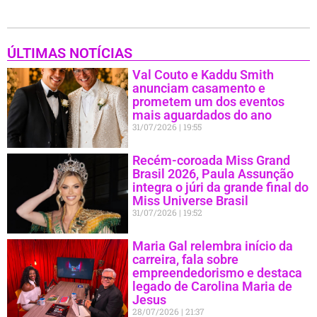
ÚLTIMAS NOTÍCIAS
Val Couto e Kaddu Smith
anunciam casamento e
prometem um dos eventos
mais aguardados do ano
31/07/2026
19:55
Recém-coroada Miss Grand
Brasil 2026, Paula Assunção
integra o júri da grande final do
Miss Universe Brasil
31/07/2026
19:52
Maria Gal relembra início da
carreira, fala sobre
empreendedorismo e destaca
legado de Carolina Maria de
Jesus
28/07/2026
21:37