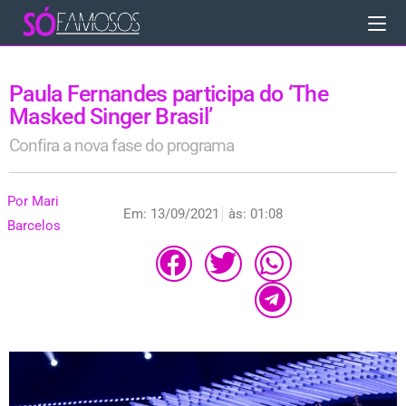
Paula Fernandes participa do ‘The
Masked Singer Brasil’
Confira a nova fase do programa
Por
Mari
Em:
13/09/2021
às:
01:08
Barcelos