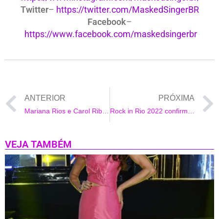
Twitter
–
https://twitter.com/MaskedSingerBR
Facebook
–
https://www.facebook.com/maskedsingerbr
ANTERIOR
PRÓXIMA
Mariana Rios e Carol Ribeiro marcam presença em evento da HOPE neste domingo
Rock in Rio 2022 confirma Dua Lipa como headliner do dia 11 de setembro
VEJA TAMBÉM