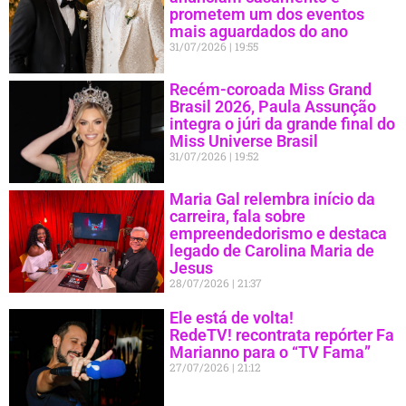
prometem um dos eventos
mais aguardados do ano
31/07/2026
19:55
Recém-coroada Miss Grand
Brasil 2026, Paula Assunção
integra o júri da grande final do
Miss Universe Brasil
31/07/2026
19:52
Maria Gal relembra início da
carreira, fala sobre
empreendedorismo e destaca
legado de Carolina Maria de
Jesus
28/07/2026
21:37
Ele está de volta!
RedeTV! recontrata repórter Fa
Marianno para o “TV Fama”
27/07/2026
21:12