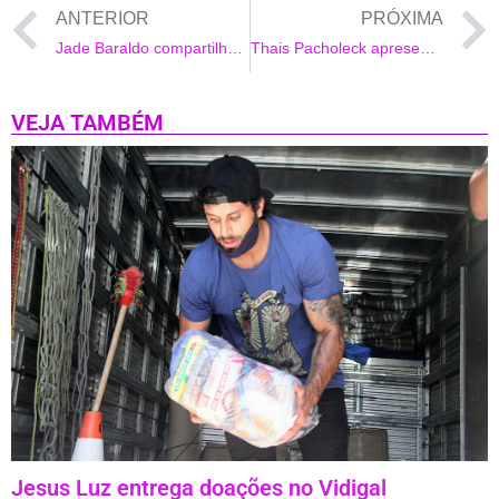
ANTERIOR
PRÓXIMA
Jade Baraldo compartilha extensa agenda de imprensa com veículos do México
Thais Pacholeck apresenta a Live Show de Marcos e Bellutti
VEJA TAMBÉM
Jesus Luz entrega doações no Vidigal