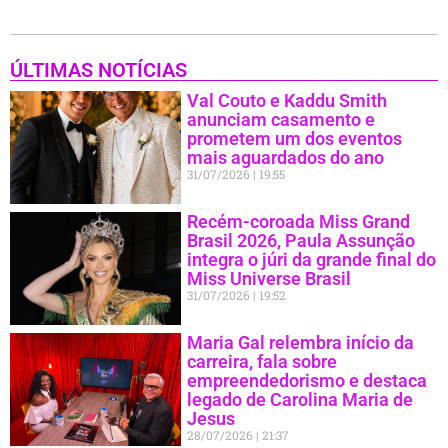
ÚLTIMAS NOTÍCIAS
Val Couto e Kaddu Smith
anunciam casamento e
prometem um dos eventos
mais aguardados do ano
31/07/2026
19:55
Recém-coroada Miss Grand
Brasil 2026, Paula Assunção
integra o júri da grande final do
Miss Universe Brasil
31/07/2026
19:52
Maria Gal relembra início da
carreira, fala sobre
empreendedorismo e destaca
legado de Carolina Maria de
Jesus
28/07/2026
21:37