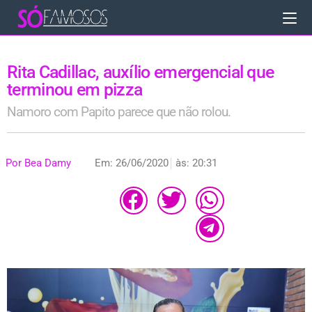
Rita Cadillac, auxílio emergencial que
terminou em pizza
Namoro com Papito parece que não rolou.
Por
Bea Damy
Em:
26/06/2020
às:
20:31