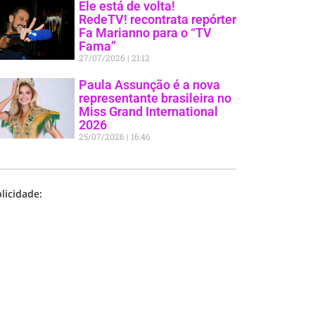
Ele está de volta!
RedeTV! recontrata repórter
Fa Marianno para o “TV
Fama”
27/07/2026
21:12
Paula Assunção é a nova
representante brasileira no
Miss Grand International
2026
25/07/2026
16:46
licidade: