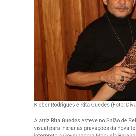
Kleber Rodrigues e Rita Guedes (Foto: Div
A atriz
Rita Guedes
esteve no Salão de Be
visual para iniciar as gravações da nova 
interpreta a Governadora Manuela Bereng