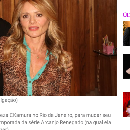
ÚL
ulgação)
leza CKamura no Rio de Janeiro, para mudar seu
temporada da série Arcanjo Renegado (na qual ela
her).