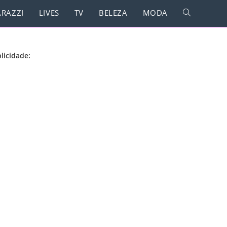
RAZZI
LIVES
TV
BELEZA
MODA
licidade: