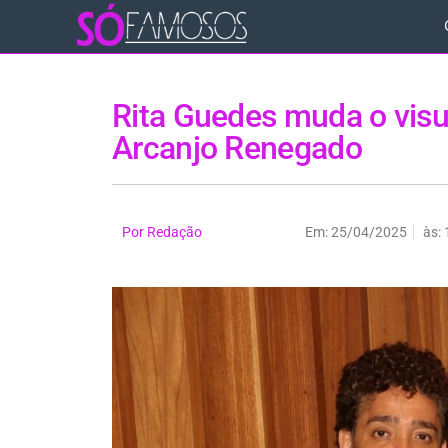
Rita Guedes muda o visu
Arcanjo Renegado
Por
Redação
Em:
25/04/2025
às: