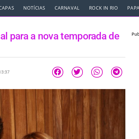
CAPAS
NOTÍCIAS
CARNAVAL
ROCK IN RIO
PAPA
al para a nova temporada de
Pub
13:37