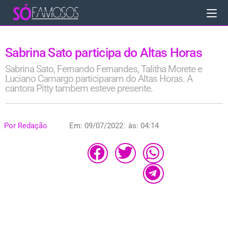
Sabrina Sato participa do Altas Horas
Sabrina Sato, Fernando Fernandes, Talitha Morete e
Luciano Camargo participaram do Altas Horas. A
cantora Pitty tambem esteve presente.
Por
Redação
Em:
09/07/2022
às:
04:14