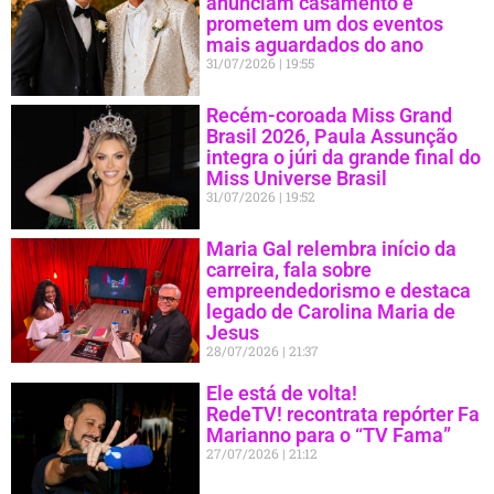
anunciam casamento e
prometem um dos eventos
mais aguardados do ano
31/07/2026
19:55
Recém-coroada Miss Grand
Brasil 2026, Paula Assunção
integra o júri da grande final do
Miss Universe Brasil
31/07/2026
19:52
Maria Gal relembra início da
carreira, fala sobre
empreendedorismo e destaca
legado de Carolina Maria de
Jesus
28/07/2026
21:37
Ele está de volta!
RedeTV! recontrata repórter Fa
Marianno para o “TV Fama”
27/07/2026
21:12