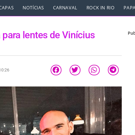
CAPAS
NOTÍCIAS
CARNAVAL
ROCK IN RIO
PAPA
 para lentes de Vinícius
Pub
10:26