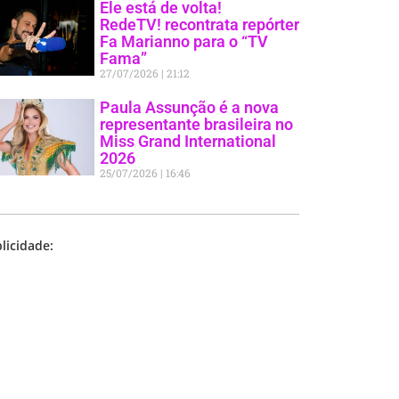
Ele está de volta!
RedeTV! recontrata repórter
Fa Marianno para o “TV
Fama”
27/07/2026
21:12
Paula Assunção é a nova
representante brasileira no
Miss Grand International
2026
25/07/2026
16:46
licidade: