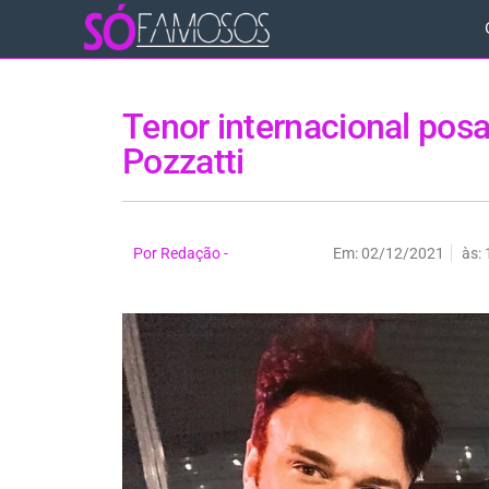
Tenor internacional posa
Pozzatti
Por
Redação -
Em:
02/12/2021
às: