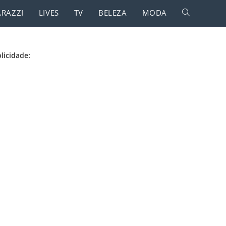
RAZZI
LIVES
TV
BELEZA
MODA
licidade: