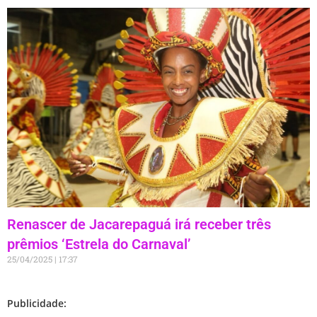
Renascer de Jacarepaguá irá receber três
prêmios ‘Estrela do Carnaval’
25/04/2025
17:37
Publicidade: