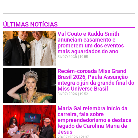
ÚLTIMAS NOTÍCIAS
Val Couto e Kaddu Smith
anunciam casamento e
prometem um dos eventos
mais aguardados do ano
31/07/2026
19:55
Recém-coroada Miss Grand
Brasil 2026, Paula Assunção
integra o júri da grande final do
Miss Universe Brasil
31/07/2026
19:52
Maria Gal relembra início da
carreira, fala sobre
empreendedorismo e destaca
legado de Carolina Maria de
Jesus
28/07/2026
21:37