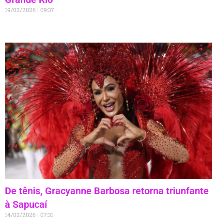
19/02/2026
09:37
De tênis, Gracyanne Barbosa retorna triunfante
à Sapucaí
14/02/2026
07:31