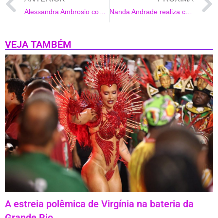
Alessandra Ambrosio completa 41 anos de idade
Nanda Andrade realiza chá de bebê para sua filha Beatriz
VEJA TAMBÉM
A estreia polêmica de Virgínia na bateria da
Grande Rio