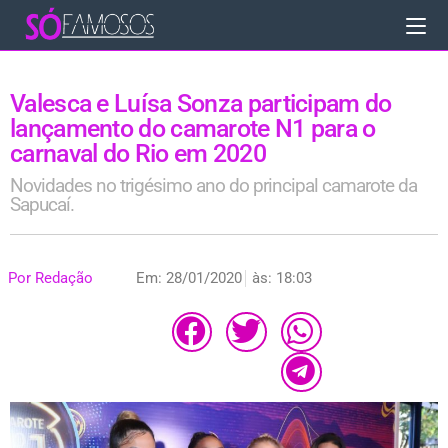
Valesca e Luísa Sonza participam do
lançamento do camarote N1 para o
carnaval do Rio em 2020
Novidades no trigésimo ano do principal camarote da
Sapucaí.
Por
Redação
Em:
28/01/2020
às:
18:03