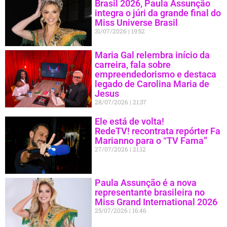
Brasil 2026, Paula Assunção
integra o júri da grande final do
Miss Universe Brasil
31/07/2026
19:52
Maria Gal relembra início da
carreira, fala sobre
empreendedorismo e destaca
legado de Carolina Maria de
Jesus
28/07/2026
21:37
Ele está de volta!
RedeTV! recontrata repórter Fa
Marianno para o “TV Fama”
27/07/2026
21:12
Paula Assunção é a nova
representante brasileira no
Miss Grand International 2026
25/07/2026
16:46