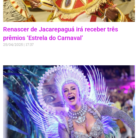
Renascer de Jacarepaguá irá receber três
prêmios ‘Estrela do Carnaval’
25/04/2025
17:37