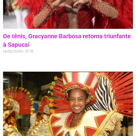
De tênis, Gracyanne Barbosa retorna triunfante
à Sapucaí
14/02/2026
07:31