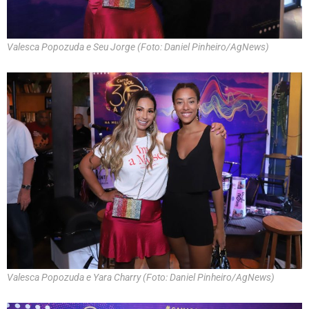
Valesca Popozuda e Seu Jorge (Foto: Daniel Pinheiro/AgNews)
Valesca Popozuda e Yara Charry (Foto: Daniel Pinheiro/AgNews)