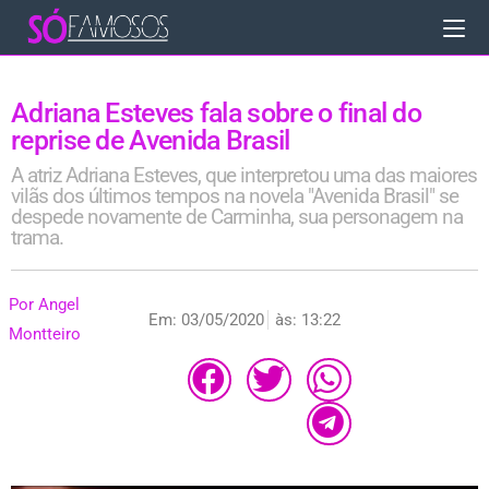
Adriana Esteves fala sobre o final do
reprise de Avenida Brasil
A atriz Adriana Esteves, que interpretou uma das maiores
vilãs dos últimos tempos na novela "Avenida Brasil" se
despede novamente de Carminha, sua personagem na
trama.
Por
Angel
Em:
03/05/2020
às:
13:22
Montteiro