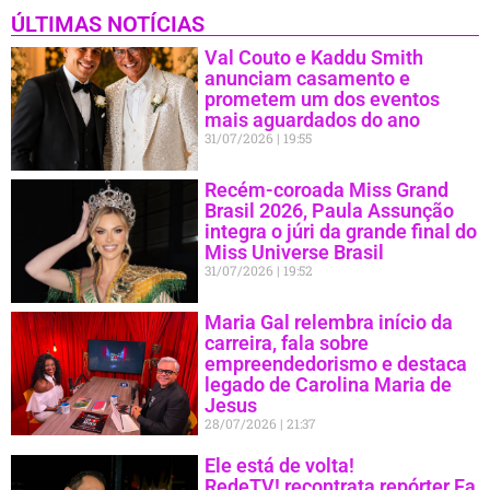
ÚLTIMAS NOTÍCIAS
Val Couto e Kaddu Smith
anunciam casamento e
prometem um dos eventos
mais aguardados do ano
31/07/2026
19:55
Recém-coroada Miss Grand
Brasil 2026, Paula Assunção
integra o júri da grande final do
Miss Universe Brasil
31/07/2026
19:52
Maria Gal relembra início da
carreira, fala sobre
empreendedorismo e destaca
legado de Carolina Maria de
Jesus
28/07/2026
21:37
Ele está de volta!
RedeTV! recontrata repórter Fa