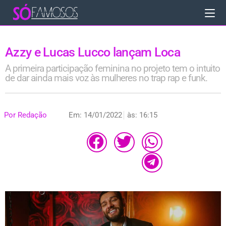
Azzy e Lucas Lucco lançam Loca
A primeira participação feminina no projeto tem o intuito
de dar ainda mais voz às mulheres no trap rap e funk.
Por
Redação
Em:
14/01/2022
às:
16:15