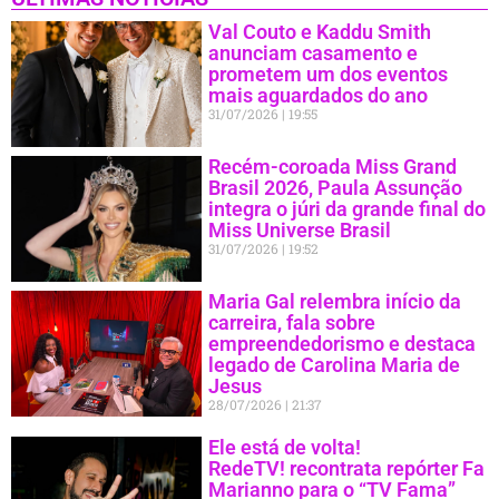
Val Couto e Kaddu Smith
anunciam casamento e
prometem um dos eventos
mais aguardados do ano
31/07/2026
19:55
Recém-coroada Miss Grand
Brasil 2026, Paula Assunção
integra o júri da grande final do
Miss Universe Brasil
31/07/2026
19:52
Maria Gal relembra início da
carreira, fala sobre
empreendedorismo e destaca
legado de Carolina Maria de
Jesus
28/07/2026
21:37
Ele está de volta!
RedeTV! recontrata repórter Fa
Marianno para o “TV Fama”