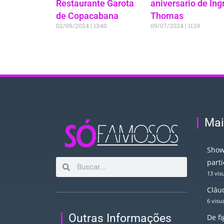
Restaurante Garota
aniversario de Ing
de Copacabana
Thomas
02/09/2024
13:40
09/07/2024
11:19
Mai
Show
part
13 vis
Cláud
6 visu
Outras Informações
De f