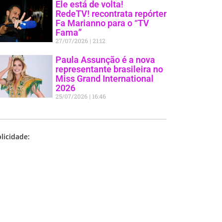
Ele está de volta!
RedeTV! recontrata repórter
Fa Marianno para o “TV
Fama”
27/07/2026
21:12
Paula Assunção é a nova
representante brasileira no
Miss Grand International
2026
25/07/2026
16:46
licidade: