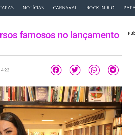
CAPAS
NOTÍCIAS
CARNAVAL
ROCK IN RIO
PAPA
versos famosos no lançamento
Pub
14:22