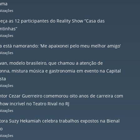
ama
alizações
eça as 12 participantes do Reality Show “Casa das
ntinhas”
alizações
a está namorando: ‘Me apaixonei pelo meu melhor amigo’
alizações
evan, modelo brasileiro, que chamou a atenção de
nna, mistura música e gastronomia em evento na Capital
sta
alizações
ntor Cezar Guerreiro comemorou oito anos de carreira com
ow incrível no Teatro Rival no RJ
alizações
itora Suzy Hekamiah celebra trabalhos expostos na Bienal
io
alizações