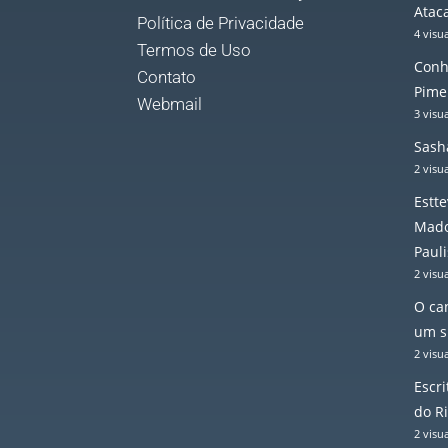
Atac
Política de Privacidade
4 visu
Termos de Uso
Conh
Contato
Pime
Webmail
3 visu
Sash
2 visu
Estt
Mado
Pauli
2 visu
O ca
um sh
2 visu
Escr
do R
2 visu