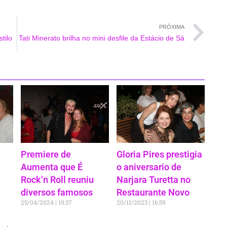
PRÓXIMA
tilo
Tati Minerato brilha no mini desfile da Estácio de Sá
Premiere de
Gloria Pires prestigia
Aumenta que É
o aniversario de
Rock’n Roll reuniu
Narjara Turetta no
diversos famosos
Restaurante Novo
25/04/2024
19:37
20/11/2023
16:59