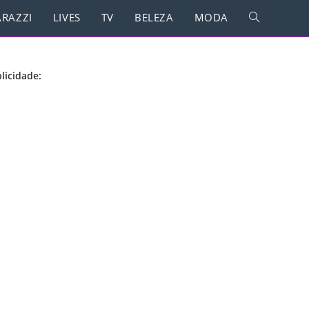
RAZZI
LIVES
TV
BELEZA
MODA
licidade: