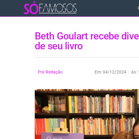
Beth Goulart recebe di
de seu livro
Por
Redação
Em:
04/12/2024
às: