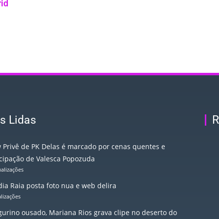
rid
s Lidas
R
 Privê de PK Delas é marcado por cenas quentes e
icipação de Valesca Popozuda
ualizações
ia Raia posta foto nua e web delira
alizações
igurino ousado, Mariana Rios grava clipe no deserto do