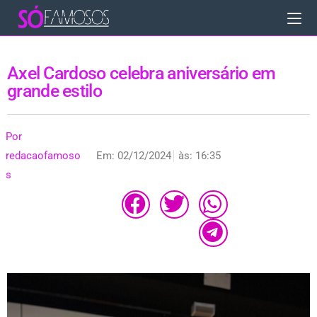
Axel Cardoso celebra aniversário em
grande estilo
Por
redacaofamoso
Em:
02/12/2024
às:
16:35
s