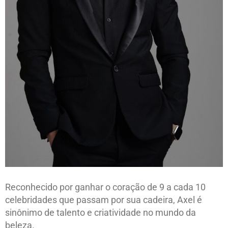
Reconhecido por ganhar o coração de 9 a cada 10
celebridades que passam por sua cadeira, Axel é
sinônimo de talento e criatividade no mundo da
beleza.