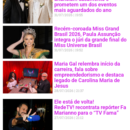
prometem um dos eventos
mais aguardados do ano
31/07/2026
19:55
Recém-coroada Miss Grand
Brasil 2026, Paula Assunção
integra o júri da grande final do
Miss Universe Brasil
31/07/2026
19:52
Maria Gal relembra início da
carreira, fala sobre
empreendedorismo e destaca
legado de Carolina Maria de
Jesus
28/07/2026
21:37
Ele está de volta!
RedeTV! recontrata repórter Fa
Marianno para o “TV Fama”
27/07/2026
21:12